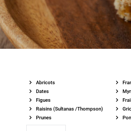
Abricots
Fra
Dates
Myrt
Figues
Fra
Raisins (Sultanas /Thompson)
Gri
Prunes
Po