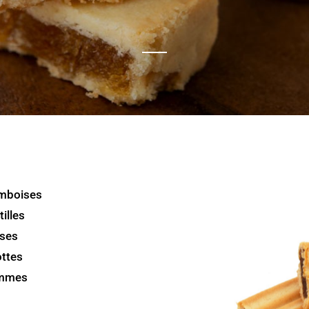
mboises
illes
ises
ottes
mmes